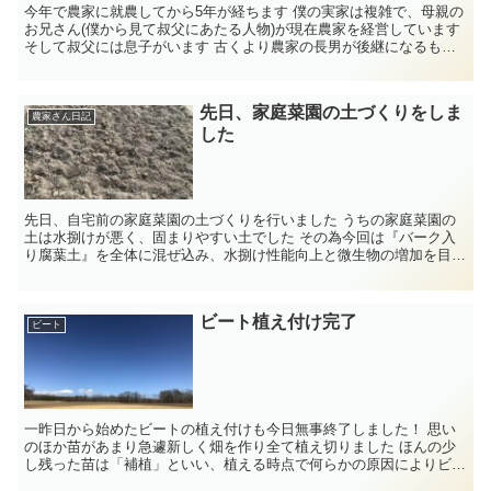
今年で農家に就農してから5年が経ちます 僕の実家は複雑で、母親の
お兄さん(僕から見て叔父にあたる人物)が現在農家を経営しています
そして叔父には息子がいます 古くより農家の長男が後継になるもの
というなんとなくの風習がありま...
先日、家庭菜園の土づくりをしま
農家さん日記
した
先日、自宅前の家庭菜園の土づくりを行いました うちの家庭菜園の
土は水捌けが悪く、固まりやすい土でした その為今回は『バーク入
り腐葉土』を全体に混ぜ込み、水捌け性能向上と微生物の増加を目指
しました 『バーク』、『腐葉土』につ...
ビート植え付け完了
ビート
一昨日から始めたビートの植え付けも今日無事終了しました！ 思い
のほか苗があまり急遽新しく畑を作り全て植え切りました ほんの少
し残った苗は「補植」といい、植える時点で何らかの原因によりビー
トが植わさらなかったところに手作業...