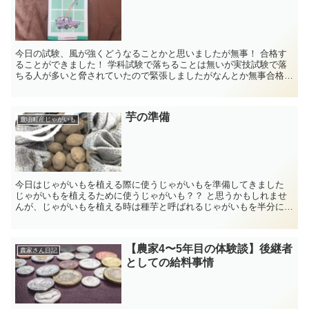
今日の試験、風が強くどうなることかと思いましたが無事！ 合格す
ることができました！ 学科試験で落ちることは無いが実技試験で落
ちる人が多いと脅されていたので緊張しましたがなんとか無事合格で
した このようにクレーンを用...
芋の準備
豊頃町産じゃがいも
今日はじゃがいもを植える際に使うじゃがいもを準備してきました
じゃがいもを植えるために使うじゃがいも？？ と思うかもしれませ
んが、じゃがいもを植える時は種芋と呼ばれるじゃがいもを半分にカ
ットし植えるのです。 イメージとして...
【農家4〜5年目の体験談】後継者
農家さん日記
としての給料事情