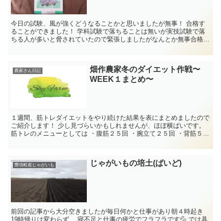
今日の試験、風が強くどうなることかと思いましたが無事！ 合格す
ることができました！ 学科試験で落ちることは無いが実技試験で落
ちる人が多いと脅されていたので緊張しましたがなんとか無事合格で
した このようにクレーンを用...
畑作農家冬のダイエット作戦〜
農家さん日記
WEEK１まとめ〜
１週間、筋トレダイエットをやり続けた結果を表にまとめましたので
ご紹介します！ 少し見づらいかもしれませんが、ほぼ横ばいです。
筋トレのメニューとしては ・腹筋２５回 ・腕立て２５回 ・背筋５０
回 ...
じゃがいもの培土(ばいど)
豊頃町産じゃがいも
前回の記事から大分空きましたが毎日何かと仕事があり朝４時起き
19時帰りは変わらず… 寝不足と仕事の疲労でフラフラです💦 では具