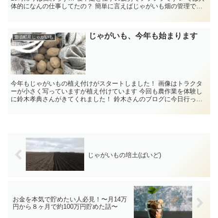
体的になんの仕事してたの？ 簡単に言えばじゃがいも畑の管理で
す！ ...
じゃがいも、今年も始まります
豊頃町産じゃがいも
今年もじゃがいもの植え付けがスタートしました！ 画像はトラクタ
ーが小さく写っていますが植え付けています 今回も農作業を体験し
に鈴木孝典さんがきてくれました！ 鈴木さんのブログに今日行った
実際の作業の様子が掲載されて...
じゃがいもの培土(ばいど)
お金を本気で貯めたい人必見！〜月14万
円から８ヶ月で約100万円貯めた話〜