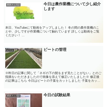
今日は農作業機について少し紹介
農家さん日記
します
本日、YouTubeにて動画をアップしました！ 冬の間の農作業機のこ
とや、少しですが作業機について触れています 詳しくは動画をご覧
ください！ ...
ビートの管理
ビート
※昨日の記事に関して「ネギの下の髭をまず見たことがない」とのご
指摘をいただきましたので画像を添えて修正いたしました※ 修正後
の記事はこちら 今日はビートの子葉をカットしました 子葉をカット
することによって以...
今日の試験結果
農家さん日記