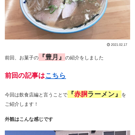
2021.02.17
『豊月』
前回、お菓子の
の紹介をしました
前回の記事は
こちら
『
赤胴
ラーメン』
今回は飲食店編と言うことで
を
ご紹介します！
外観はこんな感じです