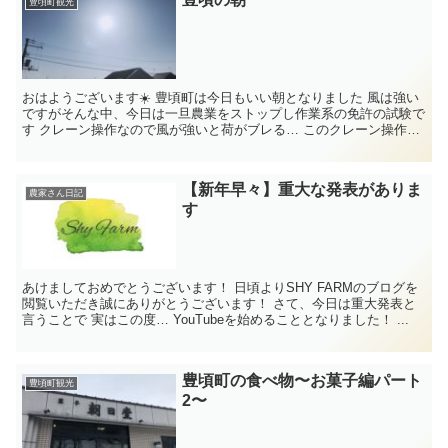
豊頃町観光
おはようございます☀️ 豊頃町は今日もいい朝となりました 風は強い
ですがそんな中、今日は一旦農業をストップし作業系の免許の試験で
す クレーン操作なので風が強いと荷がブレる… このクレーン操作が
出来るよ...
【新年早々】重大な発表がありま
農家さん日記
す
あけましておめでとうございます！ 日頃よりSHY FARMのブログを
閲覧いただき誠にありがとうございます！ さて、今日は重大発表と
言うことで 実はこの度… YouTubeを始めることとなりました！ ...
豊頃町の食べ物〜お菓子編パート
豊頃町観光
2〜