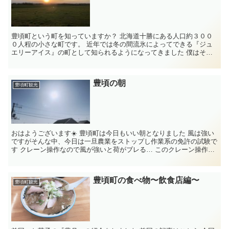
豊頃町という町を知っていますか？ 北海道十勝にある人口約３００
０人程の小さな町です。 近年では冬の間流氷によってできる『ジュ
エリーアイス』の町として知られるようになってきました 僕はそん
な小さく人口も少ない町で農家...
豊頃の朝
豊頃町観光
おはようございます☀️ 豊頃町は今日もいい朝となりました 風は強い
ですがそんな中、今日は一旦農業をストップし作業系の免許の試験で
す クレーン操作なので風が強いと荷がブレる… このクレーン操作が
出来るよ...
豊頃町の食べ物〜飲食店編〜
豊頃町観光