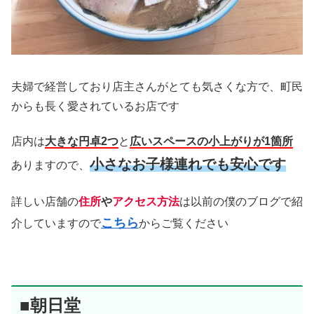
夫婦で経営しており店主さんがとても気さくな方で、町民
からも長く愛されているお店です
店内は
大きな円卓2つ
と
広いスペースの小上がりが1箇所
小さなお子様連れでも安心です
ありますので、
詳しい店舗の
住所
や
アクセス方法
は以前の僕のブログで紹
こちら
介していますので
からご覧ください
■朝日堂