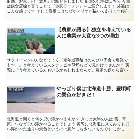
前回、お菓子の『豊月』の紹介をしました 前回の記事はこちら 今回
は飲食店編と言うことで『赤胴ラーメン』をご紹介します！ 外観は
こんな感じです そして看板にはなぜかマリオが描いてあります(笑)
赤...
【農家が語る】独立を考えている
豊頃町観光
人に農業が大変な3つの理由
サラリーマンの方などでよく『定年退職後はのんびり田舎で農業で
も〜…』と考えている人をテレビやSNSなどで見かけませんか？ 実
際にそう考えている方もいるかもしれませんが、農家の僕から言いま
すと定年退職後に農家になり作物で収益化を考えてい...
やっぱり僕は北海道十勝、豊頃町
豊頃町観光
の景色が好きだ！
北海道と聞くと何を思い浮かべますか？ きっと大半の人は 雪、草
原、牛など思い浮かべることでしょう 実際に北海道に来てみても思
い浮かべた通りの景色というのは意外にも少ないものです しかし僕
の生まれ育った十勝は豊頃町はそ...