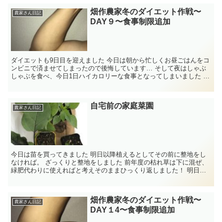
畑作農家冬のダイエット作戦〜
農家さん日記
DAY９〜食事制限追加
ダイエットも9日目を迎えました 今日は朝から忙しくお昼ごはんをコ
ンビニで済ませてしまったので後悔しています… そして夜はしゃぶ
しゃぶを食べ、今日1日ハイカロリーな食事となってしまいました な
ので体重も ...
自宅前の家庭菜園
農家さん日記
今日は苗を買ってきました 明日以降植えるとしてその前に整地をし
なければ。 ざっくりと整地をしました 前年度の枯れ草は下に混ぜ、
緑肥代わりに使えればと考えそのままひっくり返しました！ 明日は
ここに石灰と肥料を撒きます！
畑作農家冬のダイエット作戦〜
農家さん日記
DAY１4〜食事制限追加