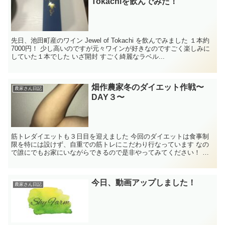
Tokachiを飲んでみた！
先日、池田町産のワイン Jewel of Tokachi を飲んでみました １本約
7000円！ 少し高いのですが元々ワインが好きなのですごく楽しみに
していた１本でした いざ開封 すごく綺麗なラベル...
畑作農家冬のダイエット作戦〜
農家さん日記
DAY３〜
筋トレダイエットも３日目を迎えました 今回のダイエットは食事制
限を特には設けず、自重での筋トレにこだわり行なっています なの
で誰にでもお家にいながらできるので是非やってみてください！ さ
て、本日の結果を見てみましょ...
今日、動画アップしました！
農家さん日記