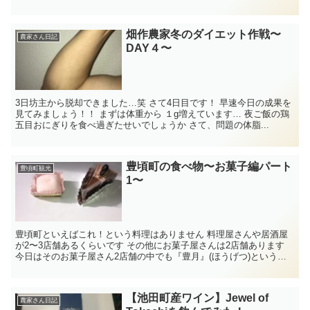
を食べ、お風...
畑作農家冬のダイエット作戦〜
農家さん日記
DAY４〜
3日坊主から脱却できました…笑 さて4日目です！ 早速今日の成果を
見てみましょう！！ まずは体重から １g増えています… 夜ご飯の鶏
五目おにぎりを食べ過ぎたせいでしょうか さて、問題の体脂...
豊頃町の食べ物〜お菓子編パート
豊頃町観光
1〜
豊頃町といえばこれ！という料理はありません 料理屋さんや居酒屋
が2〜3店舗あるくらいです その他にお菓子屋さんは2店舗あります
今日はそのお菓子屋さん2店舗の中でも『豊月』(ほうげつ)というお
店をご紹介します！ ...
【池田町産ワイン】Jewel of
農家さん日記